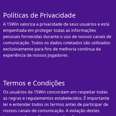
Políticas de Privacidade
A 15Win valoriza a privacidade de seus usuários e está
empenhada em proteger todas as informações
pessoais fornecidas durante o uso de nossos canais de
comunicação. Todos os dados coletados são utilizados
exclusivamente para fins de melhoria contínua da
experiência de nossos jogadores.
Termos e Condições
Os usuários da 15Win concordam em respeitar todas
as regras e regulamentos estabelecidos. É importante
ler e entender todos os termos antes de participar de
nossos canais de comunicação. A violação destes