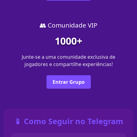
👥 Comunidade VIP
1000+
Junte-se a uma comunidade exclusiva de
jogadores e compartilhe experiências!
Entrar Grupo
📱 Como Seguir no Telegram