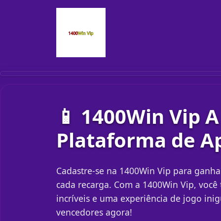
📱 1400Win Vip 
Plataforma de A
Cadastre-se na 1400Win Vip para ganha
cada recarga. Com a 1400Win Vip, você
incríveis e uma experiência de jogo inig
vencedores agora!