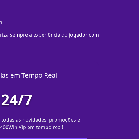
m
riza sempre a experiência do jogador com
cias em Tempo Real
24/7
e todas as novidades, promoções e
1400Win Vip em tempo real!