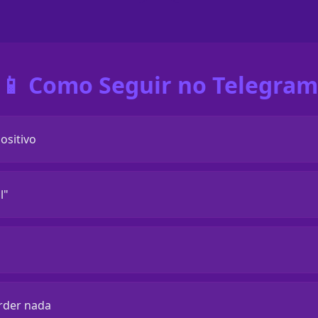
📱 Como Seguir no Telegram
ositivo
l"
erder nada