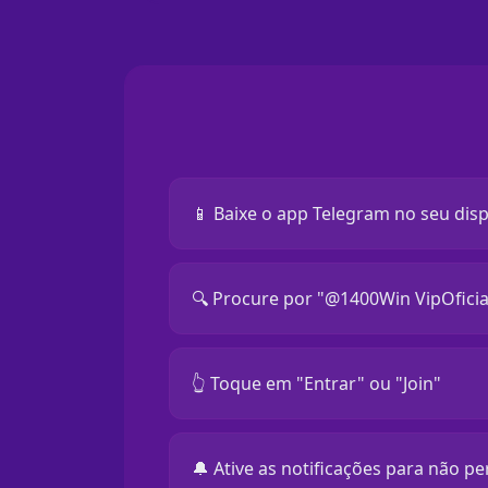
📱 Baixe o app Telegram no seu disp
🔍 Procure por "@1400Win VipOficia
👆 Toque em "Entrar" ou "Join"
🔔 Ative as notificações para não p