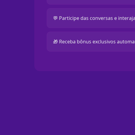
💬 Participe das conversas e interaj
🎁 Receba bônus exclusivos autom