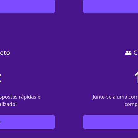
reto
👥 
t
espostas rápidas e
Junte-se a uma com
lizado!
compa
e