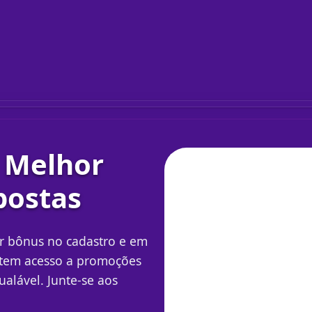
A Melhor
postas
r bônus no cadastro e em
 tem acesso a promoções
ualável. Junte-se aos