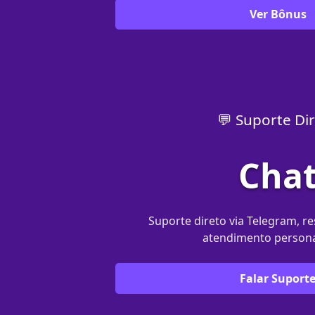
Ver Bônus
💬 Suporte Di
Cha
Suporte direto via Telegram, r
atendimento persona
Falar Suport