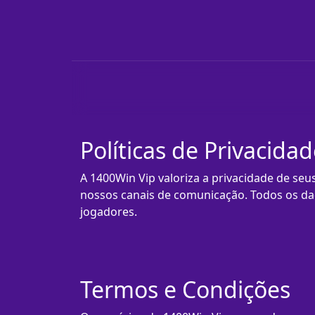
Políticas de Privacida
A 1400Win Vip valoriza a privacidade de se
nossos canais de comunicação. Todos os dad
jogadores.
Termos e Condições