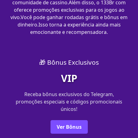
comunidade de cassino.Além disso, o 133Br com​
oferece promoções exclusivas para os jogos ao
vivo.Você pode ganhar rodadas grátis e bônus em
dinheiro.Isso torna a experiência ainda mais
emocionante e recompensadora.
🎁 Bônus Exclusivos
VIP
Receba bônus exclusivos do Telegram,
promoções especiais e códigos promocionais
únicos!
Ver Bônus