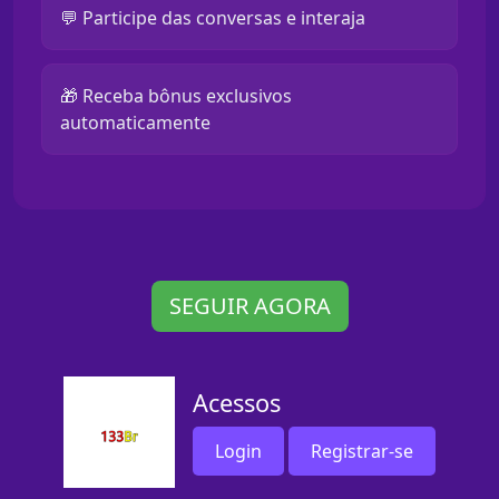
💬 Participe das conversas e interaja
🎁 Receba bônus exclusivos
automaticamente
SEGUIR AGORA
Acessos
Login
Registrar-se