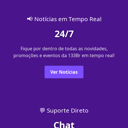
📢 Notícias em Tempo Real
24/7
Fique por dentro de todas as novidades,
promoções e eventos da 133Br em tempo real!
Ver Notícias
💬 Suporte Direto
Chat