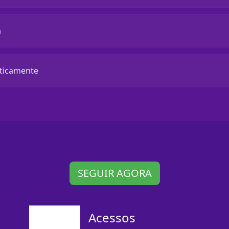
a
aticamente
SEGUIR AGORA
Acessos