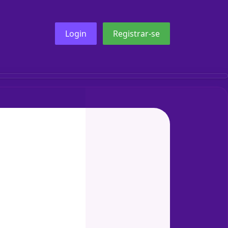
Login
Registrar-se