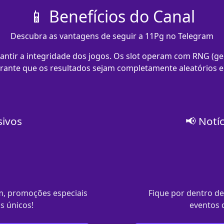
📱 Benefícios do Canal
Descubra as vantagens de seguir a 11Pg no Telegram
rantir a integridade dos jogos. Os slot operam com RNG (ge
rante que os resultados sejam completamente aleatórios e 
sivos
📢 Notí
m, promoções especiais
Fique por dentro d
s únicos!
eventos 