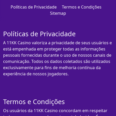
Políticas de Privacidade
Termos e Condições
Sitemap
Políticas de Privacidade
A 11KK Casino valoriza a privacidade de seus usuários e
está empenhada em proteger todas as informações
pessoais fornecidas durante o uso de nossos canais de
comunicação. Todos os dados coletados são utilizados
exclusivamente para fins de melhoria contínua da
experiência de nossos jogadores.
Termos e Condições
Os usuários da 11KK Casino concordam em respeitar