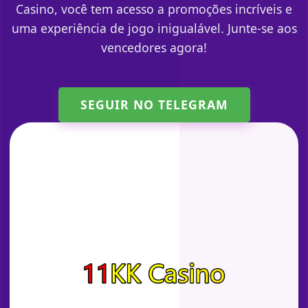
Casino, você tem acesso a promoções incríveis e
uma experiência de jogo inigualável. Junte-se aos
vencedores agora!
SEGUIR NO TELEGRAM