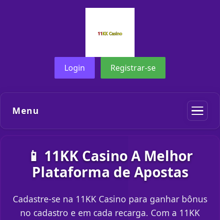
Login
Registrar-se
Menu
📱 11KK Casino A Melhor
Plataforma de Apostas
Cadastre-se na 11KK Casino para ganhar bônus
no cadastro e em cada recarga. Com a 11KK