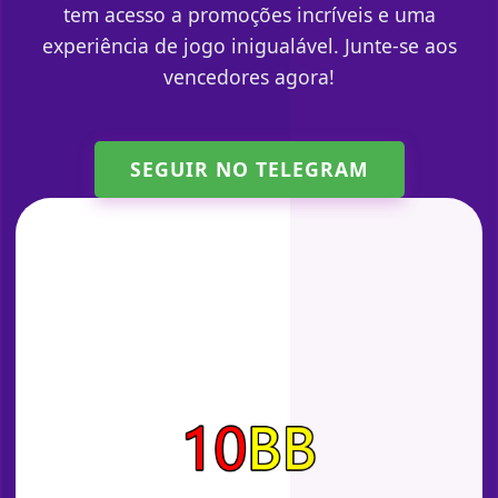
tem acesso a promoções incríveis e uma
experiência de jogo inigualável. Junte-se aos
vencedores agora!
SEGUIR NO TELEGRAM