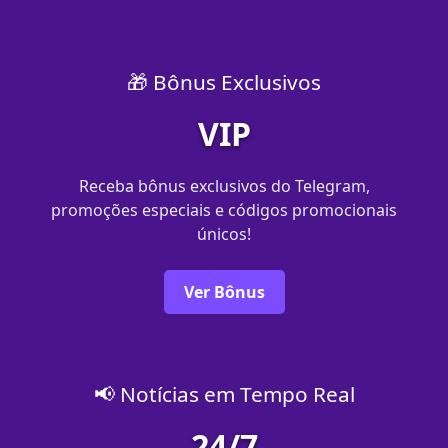
🎁 Bônus Exclusivos
VIP
Receba bônus exclusivos do Telegram,
promoções especiais e códigos promocionais
únicos!
Ver Bônus
📢 Notícias em Tempo Real
24/7