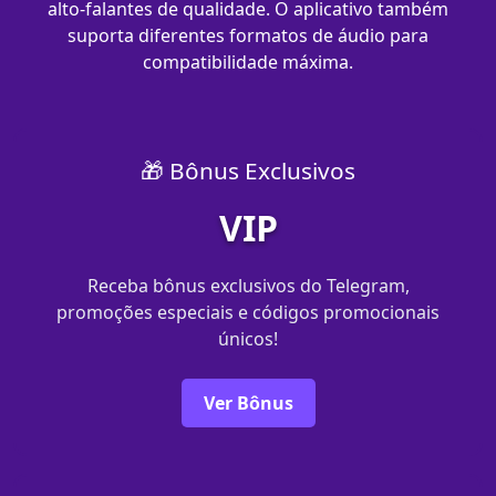
alto-falantes de qualidade. O aplicativo também
suporta diferentes formatos de áudio para
compatibilidade máxima.
🎁 Bônus Exclusivos
VIP
Receba bônus exclusivos do Telegram,
promoções especiais e códigos promocionais
únicos!
Ver Bônus