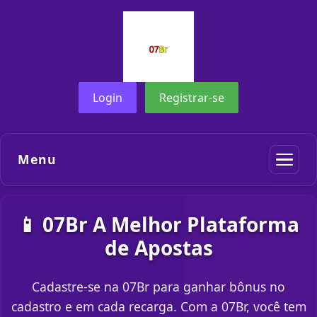
Login
Registrar-se
Menu
📱 07Br A Melhor Plataforma
de Apostas
Cadastre-se na 07Br para ganhar bônus no
cadastro e em cada recarga. Com a 07Br, você tem