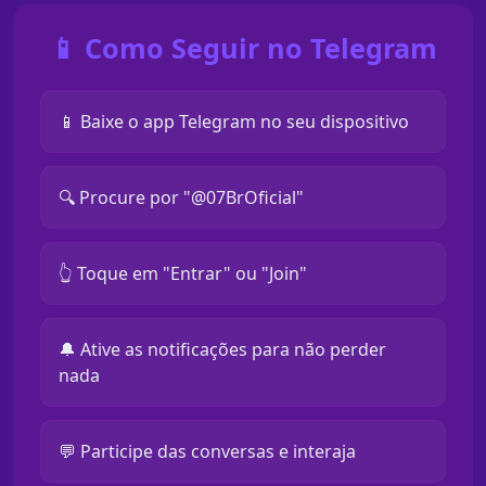
📱 Como Seguir no Telegram
📱 Baixe o app Telegram no seu dispositivo
🔍 Procure por "@07BrOficial"
👆 Toque em "Entrar" ou "Join"
🔔 Ative as notificações para não perder
nada
💬 Participe das conversas e interaja