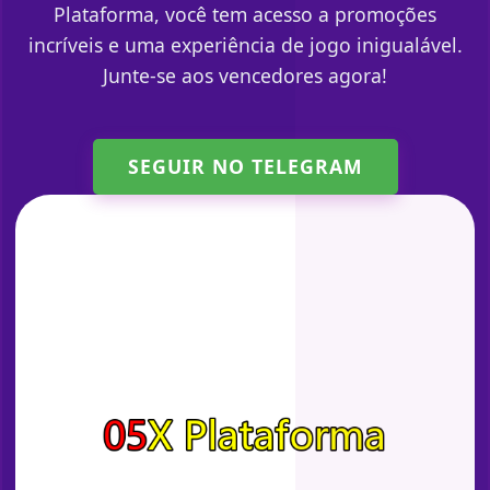
Plataforma, você tem acesso a promoções
incríveis e uma experiência de jogo inigualável.
Junte-se aos vencedores agora!
SEGUIR NO TELEGRAM