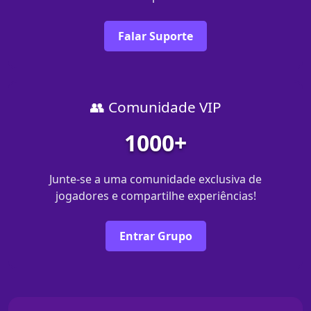
Falar Suporte
👥 Comunidade VIP
1000+
Junte-se a uma comunidade exclusiva de
jogadores e compartilhe experiências!
Entrar Grupo