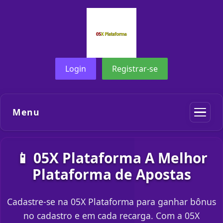
Login
Registrar-se
Menu
📱 05X Plataforma A Melhor
Plataforma de Apostas
Cadastre-se na 05X Plataforma para ganhar bônus
no cadastro e em cada recarga. Com a 05X