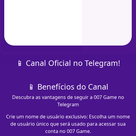
📱 Canal Oficial no Telegram!
📱 Benefícios do Canal
Descubra as vantagens de seguir a 007 Game no
Telegram
Crie um nome de usuário exclusivo: Escolha um nome
de usuário único que será usado para acessar sua
conta no 007 Game.