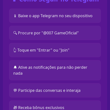
📱 Baixe o app Telegram no seu dispositivo
🔍 Procure por "@007 GameOficial"
👆 Toque em "Entrar" ou "Join"
🔔 Ative as notificações para não perder
nada
💬 Participe das conversas e interaja
🎁 Receba bônus exclusivos