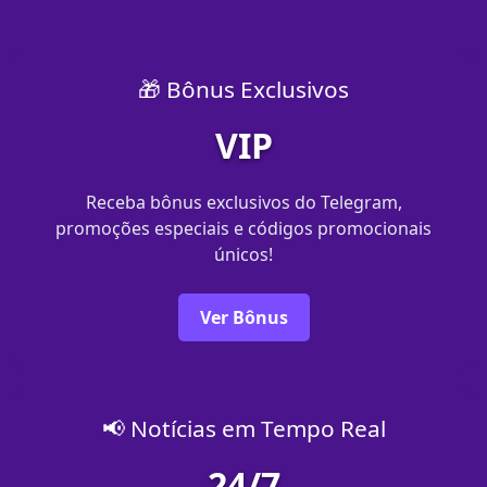
🎁 Bônus Exclusivos
VIP
Receba bônus exclusivos do Telegram,
promoções especiais e códigos promocionais
únicos!
Ver Bônus
📢 Notícias em Tempo Real
24/7