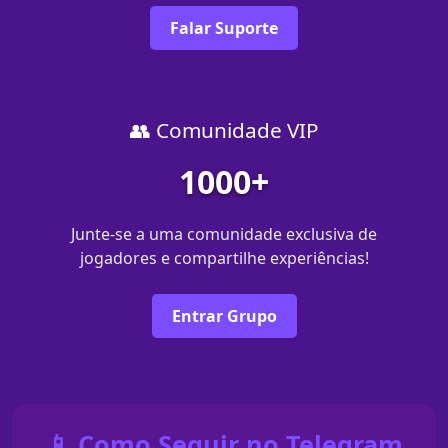
Falar Suporte
👥 Comunidade VIP
1000+
Junte-se a uma comunidade exclusiva de
jogadores e compartilhe experiências!
Entrar Grupo
📱 Como Seguir no Telegram