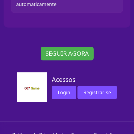
automaticamente
SEGUIR AGORA
Acessos
Login
Registrar-se