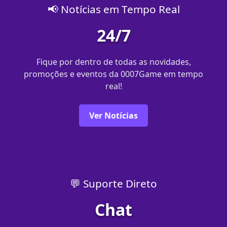
📢 Notícias em Tempo Real
24/7
Fique por dentro de todas as novidades,
promoções e eventos da 0007Game em tempo
real!
Ver Notícias
💬 Suporte Direto
Chat