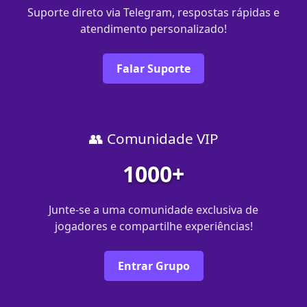
Suporte direto via Telegram, respostas rápidas e
atendimento personalizado!
Falar Suporte
👥 Comunidade VIP
1000+
Junte-se a uma comunidade exclusiva de
jogadores e compartilhe experiências!
Entrar Grupo