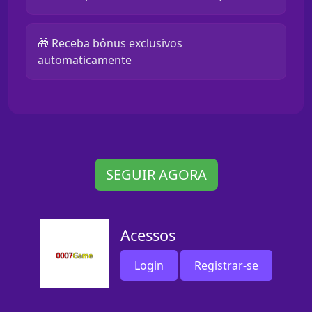
🎁 Receba bônus exclusivos
automaticamente
SEGUIR AGORA
Acessos
Login
Registrar-se