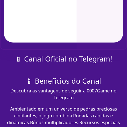
📱 Canal Oficial no Telegram!
📱 Benefícios do Canal
Descubra as vantagens de seguir a 0007Game no
Telegram
Ambientado em um universo de pedras preciosas
cintilantes, o jogo combina:Rodadas rápidas e
dinâmicas.Bônus multiplicadores.Recursos especiais