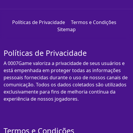
Políticas de Privacidade
Termos e Condições
Sitemap
Políticas de Privacidade
A 0007Game valoriza a privacidade de seus usuários e
está empenhada em proteger todas as informações
pessoais fornecidas durante o uso de nossos canais de
comunicação. Todos os dados coletados são utilizados
exclusivamente para fins de melhoria contínua da
experiência de nossos jogadores.
Termos e Condições