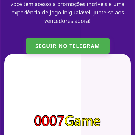
você tem acesso a promoções incríveis e uma
experiência de jogo inigualável. Junte-se aos
vencedores agora!
SEGUIR NO TELEGRAM